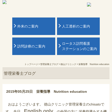
外来のご案内
人工透析のご案内
ロータス訪問看護
訪問診療のご案内
ステーションのご案内
トップページ
>
管理栄養士ブログ
>
徳山クリニック
>
栄養指導 Nutrition education
管理栄養士ブログ
2015年05月25日
栄養指導 Nutrition education
おはようございます。 徳山クリニック管理栄養士のchisatoで
English only
す。 先日、
の外国の方に 栄養指導をする機