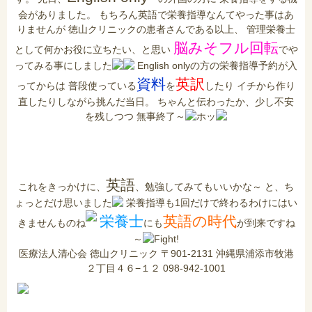
会がありました。 もちろん英語で栄養指導なんてやった事はあ
りませんが 徳山クリニックの患者さんである以上、 管理栄養士
脳みそフル回転
として何かお役に立ちたい、と思い
でや
ってみる事にしました
English onlyの方の栄養指導予約が入
資料
英訳
ってからは 普段使っている
を
したり イチから作り
直したりしながら挑んだ当日。 ちゃんと伝わったか、少し不安
を残しつつ 無事終了～
ホッ
英語
これをきっかけに、
、勉強してみてもいいかな～ と、ち
ょっとだけ思いました
栄養指導も1回だけで終わるわけにはい
栄養士
英語の時代
きませんものね
にも
が到来ですね
～
Fight!
医療法人清心会 徳山クリニック
〒901-2131 沖縄県浦添市牧港
２丁目４６−１２ 098-942-1001